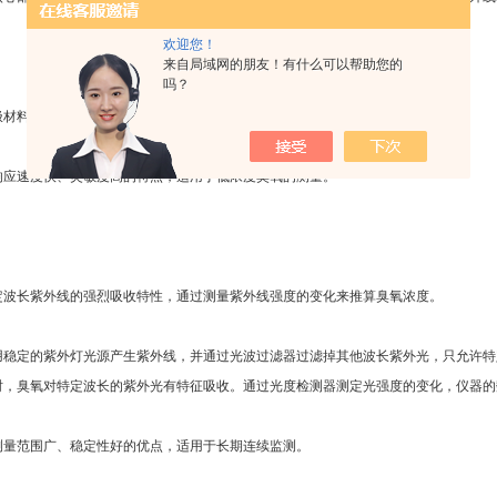
欢迎您！
来自局域网的朋友！有什么可以帮助您的
吗？
极材料发生氧化还原反应，产生与臭氧浓度成正比的电信号。
响应速度快、灵敏度高的特点，适用于低浓度臭氧的测量。
：
定波长紫外线的强烈吸收特性，通过测量紫外线强度的变化来推算臭氧浓度。
稳定的紫外灯光源产生紫外线，并通过光波过滤器过滤掉其他波长紫外光，只允许特定波
时，臭氧对特定波长的紫外光有特征吸收。通过光度检测器测定光强度的变化，仪器的
测量范围广、稳定性好的优点，适用于长期连续监测。