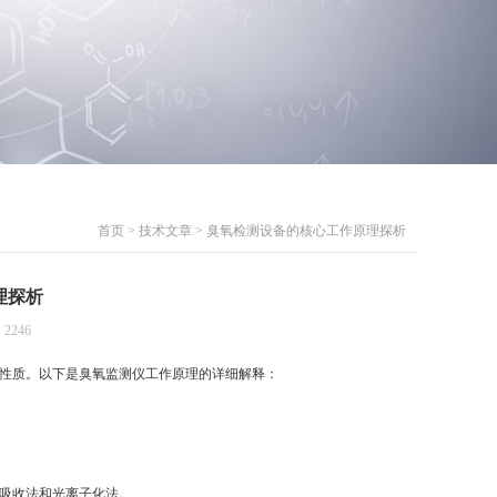
首页
>
技术文章
> 臭氧检测设备的核心工作原理探析
理探析
2246
性质。以下是臭氧监测仪工作原理的详细解释：
吸收法和光离子化法。