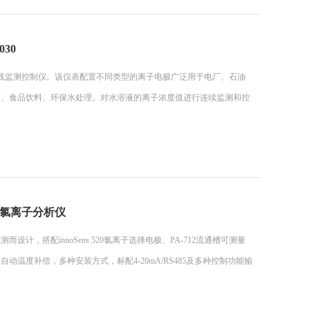
30
质在线监测控制仪。该仪表配置不同类型的离子电极广泛用于电厂、石油
药、食品饮料、环保水处理。对水溶液的离子浓度值进行连续监测和控
0I在线氯离子分析仪
测而设计，搭配innoSens 520氯离子选择电极、PA-712流通槽可测量
温度补偿，多种安装方式，标配4-20mA/RS485及多种控制功能输