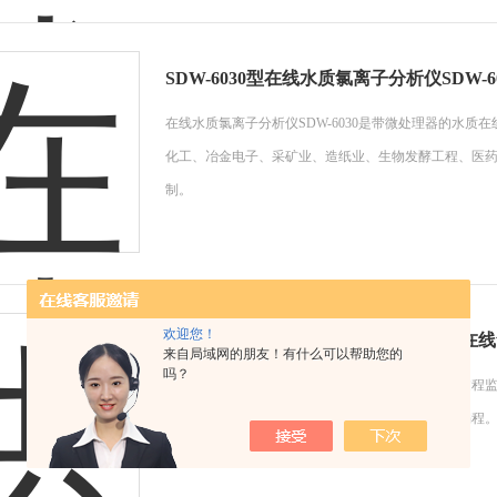
SDW-6030型在线水质氯离子分析仪SDW-60
在线水质氯离子分析仪SDW-6030是带微处理器的水
化工、冶金电子、采矿业、造纸业、生物发酵工程、医
制。
欢迎您！
innoCon 6800I供应杰普innoCon 680
来自局域网的朋友！有什么可以帮助您的
吗？
在线氯离子分析仪innoCon 6800I专为水处理和工业过程监
水中氯离子浓度和温度。中英文菜单，用户可自行编程。自动
出。供应杰普innoCon 6800I在线氯离子分析仪