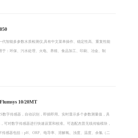
50
的新一代智能多参数水质检测仪,具有中文菜单操作、稳定性高、重复性能
用于：环保、污水处理、火电、养殖、食品加工、印刷、冶金、制
msys 10/20MT
oSens RS数字传感器，自动识别，即插即用。实时显示多个参数测量值，具
单，可对数字传感器进行快速设置和校准。可选配杰普无线传输模块，
字传感器包括：pH、ORP、电导率、溶解氧、浊度、温度、余氯（二