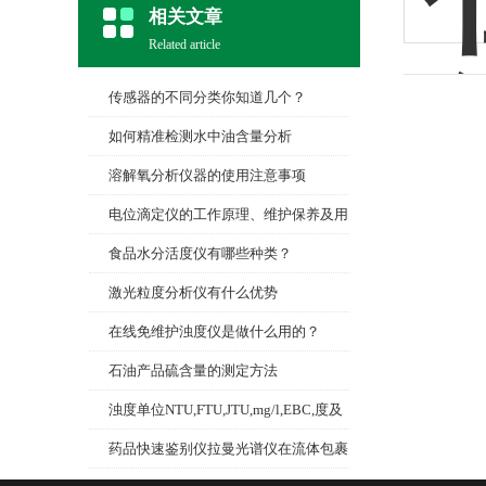
相关文章
Related article
传感器的不同分类你知道几个？
如何精准检测水中油含量分析
溶解氧分析仪器的使用注意事项
电位滴定仪的工作原理、维护保养及用
途
食品水分活度仪有哪些种类？
激光粒度分析仪有什么优势
在线免维护浊度仪是做什么用的？
石油产品硫含量的测定方法
浊度单位NTU,FTU,JTU,mg/l,EBC,度及
相互间的关系
药品快速鉴别仪拉曼光谱仪在流体包裹