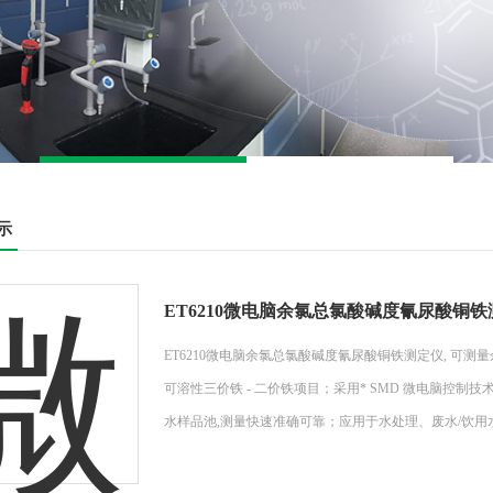
示
ET6210微电脑余氯总氯酸碱度氰尿酸铜
ET6210微电脑余氯总氯酸碱度氰尿酸铜铁测定仪, 可测量余氯
可溶性三价铁 - 二价铁项目；采用* SMD 微电脑控制技术
水样品池,测量快速准确可靠；应用于水处理、废水/饮用水