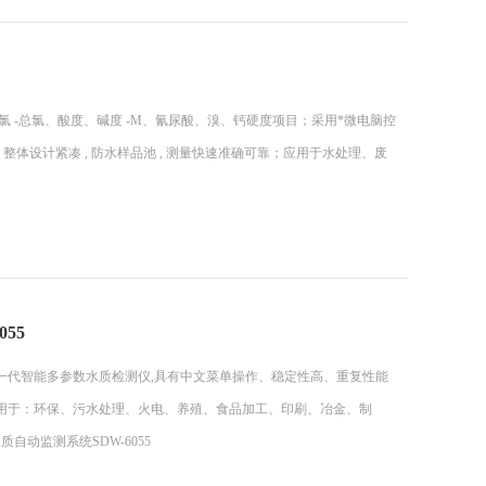
结合氯 -总氯、酸度、碱度 -M、氰尿酸、溴、钙硬度项目；采用*微电脑控
；整体设计紧凑 , 防水样品池 , 测量快速准确可靠；应用于水处理、废
55
的新一代智能多参数水质检测仪,具有中文菜单操作、稳定性高、重复性能
用于：环保、污水处理、火电、养殖、食品加工、印刷、冶金、制
动监测系统SDW-6055