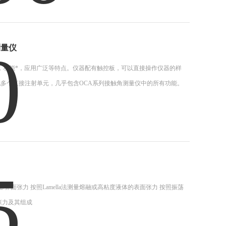
测量仪
高，功能*，应用广泛等特点。仪器配有触控板，可以直接操作仪器的样
多个直接注射单元，几乎包含OCA系列接触角测量仪中的所有功能。
/界面张力 按照Lamella法测量熔融或高粘度液体的表面张力 按照振荡
张力及其组成