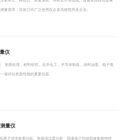
、注射单元、样品台、采集系统、分析软件等组成。设备采用自动进液
规测量需求，目前已经广泛使用在众多高校院所及企业。
测量仪
制造、表面处理、材料研究、化学化工、半导体制造、涂料油墨、电子电
了一项评估表面性能的重要仪器。
角测量仪
价、等离子清洗效果分析、表面清洁度分析、固液体之间或固体黏驸特性