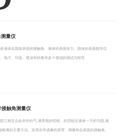
角测量仪
分析液体在固体表面的接触角、液体的表面张力、固体的表面能等仪
品、电子、印染、喷涂和科教等多个领域的测试与研究
型光学接触角测量仪
、液、固三相交点处所作的气-液界面的切线，此切线在液体一方的与固-液
能检测的主要方法。采用光学成像的原理，测量样品表面的接触角、