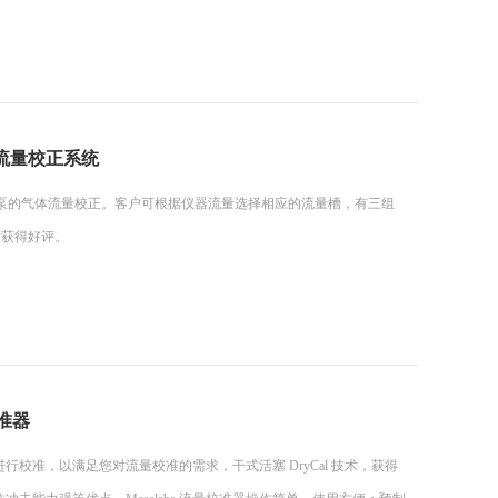
or-2 流量校正系统
统可用于空气采样泵的气体流量校正。客户可根据仪器流量选择相应的流量槽，有三组
致获得好评。
校准器
量进行校准，以满足您对流量校准的需求，干式活塞 DryCal 技术，获得