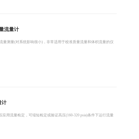
质量流量计
流量测量(对系统影响很小)，非常适用于校准质量流量和体积流量的仪
量计
流量检定，可缩短检定或验证高压(160-320 psia)条件下运行流量