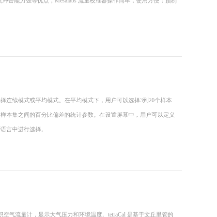
轻、抗冲击能力强等优点，Mesalabs 流量校准器操作简单，使用方便；预制
择连续模式或平均模式。在平均模式下，用户可以选择3到20个样本
和样本集之间的百分比偏差的统计参数。在设置屏幕中，用户可以定义
种语言中进行选择。
体积空气流量计，显示大气压力和环境温度。tetraCal 是基于文丘里管的