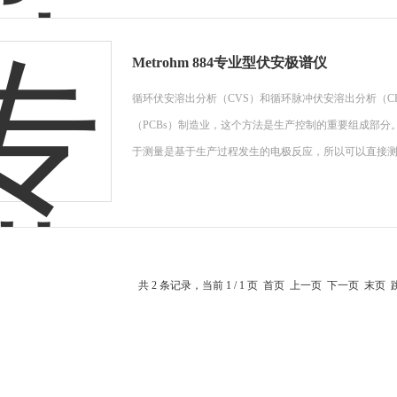
Metrohm 884专业型伏安极谱仪
循环伏安溶出分析（CVS）和循环脉冲伏安溶出分析（C
（PCBs）制造业，这个方法是生产控制的重要组成部
于测量是基于生产过程发生的电极反应，所以可以直接
共 2 条记录，当前 1 / 1 页 首页 上一页 下一页 末页