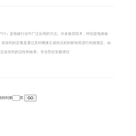
PVS）是电镀行业中广泛应用的方法。许多镀层技术，特别是电路板
分。添加剂的定量是通过其对槽液主成份沉积的影响而进行间接测定。由
测定添加剂的活性和效果。专业型伏安极谱仪
 跳转到第
页