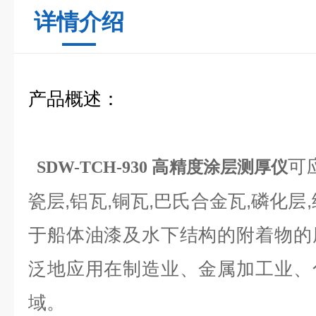
详情介绍
产品概述：
可
SDW-TCH-930 高精度涂层测厚仪
瓷层
,
铝瓦
,
铜瓦
,
巴氏合金瓦
,
磷化层
,
于船体油漆及水下结构的附着物的
泛地应用在制造业、金属加工业、
域。