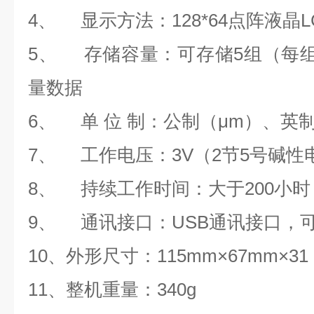
4、
显示方法：
128*64
点阵液晶
L
5、
存储容量：可存储
5
组（每
量数据
6、
单 位 制：公制（μ
m
）、英
7、
工作电压：
3V
（
2
节
5
号碱性
8、
持续工作时间：大于
200
小时
9、
通讯接口：
USB
通讯接口，
10、外形尺寸：
115mm
×
67mm
×
31
11、整机重量：
340g