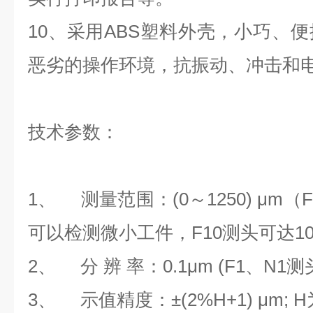
10、采用
ABS
塑料外壳，小巧、便
恶劣的操作环境，抗振动、冲击和
技术参数
：
1、
测量范围：
(0
～
1250)
μ
m
（
F
可以检测微小工件，
F10
测头可达
1
2、
分 辨 率：
0.1
μ
m (F1
、
N1
测
3、
示值精度：±
(2%H+1)
μ
m; H