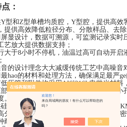
特点：
供Y型和Z型单槽均质腔，Y型腔，提供高效
，提供高效降低粒径分布、分散样品、去除
用屏显设计，数据可溯源，可监测记录实时
工艺放大提供数据支持；
行大于8小时不停机，油温过高可自动开启
；
噪音的设计理念大大减缓传统工艺中高噪音
最hao的材料和处理方法，确保满足最严g
低压管和附件均采用AISl316L电抛光材
压部件采用电抛光或钝化处理，以确保在小
欢迎您！
度。
来自局域网的朋友！有什么可以帮助您的
供硅胶、聚四氟乙烯或聚四氟乙烯包覆的FK
吗？
高分子量聚乙烯或聚四氟乙烯材质的高压密封
种耐化学性要求。