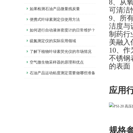
8、
从氧
可清洁
南
如果检测石油产品微量残炭量
9、
所
便携式叶绿素测定仪使用方法
洁度与
如何进行自动液体密度计的日常维护？
制药行
美融入
硫氮测定仪的实际应用领域
10、
作
了解下植物叶绿素荧光仪的市场情况
不锈钢
空气微生物采样器的原理和优点
的表面
石油产品运动粘度测定需要做哪些准备
应用
规格