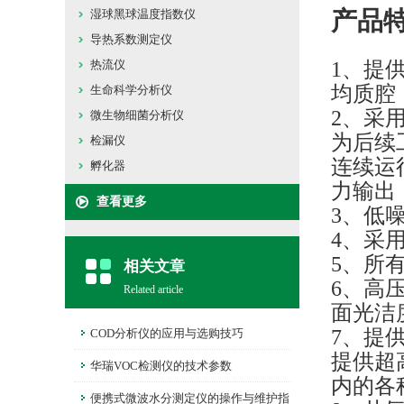
产品
湿球黑球温度指数仪
导热系数测定仪
热流仪
1、
提
均质腔
生命科学分析仪
2、
采
微生物细菌分析仪
为后续
检漏仪
连续运
孵化器
力输出
查看更多
3、
低
4、
采用
5、
所有
相关文章
6、
高
Related article
面光洁
7、
提
COD分析仪的应用与选购技巧
提供超
华瑞VOC检测仪的技术参数
内的各
便携式微波水分测定仪的操作与维护指