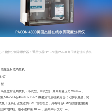
心
>
物性分析常用仪器
>
通用仪器
>PSI-20 型PSI-20 高压微射流均质机
-20 高压微射流均质机
8-07
0 型
-20 高压微射流均质机（小试型、中试型） 最高耐受压力∶2069bar，
处理量∶20-25L/h@40-60Hz PSI-20微射流均质机采用现代化数字屏显，简
依托于医药行业先进的 GMP管理理念，具有符合GMP法规的数据溯
造业保驾护航。最小进样量 100ml，废弃体积仅为15ml。