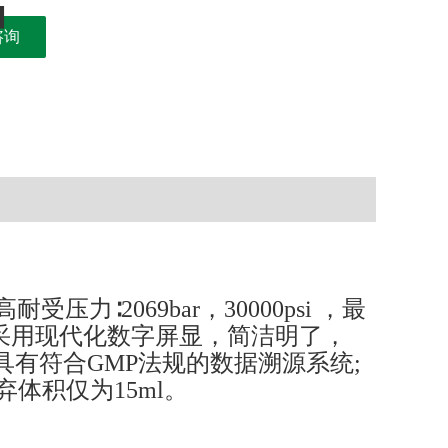
咨询
耐受压力∶206
9
bar，30000psi
，
最
射流均质机采用现代化数字屏显，简洁明了，
具有符合GMP法规的数据溯源系统;
弃体积仅为15ml。