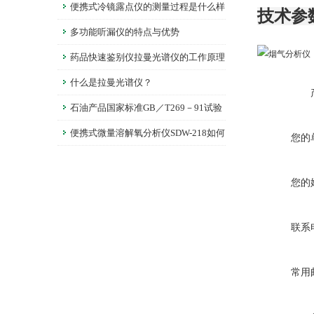
便携式冷镜露点仪的测量过程是什么样
技术参
的？
多功能听漏仪的特点与优势
药品快速鉴别仪拉曼光谱仪的工作原理
是什么？
什么是拉曼光谱仪？
石油产品国家标准GB／T269－91试验
方法如果操作
便携式微量溶解氧分析仪SDW-218如何
您的
正确维护保养
您的
联系
常用