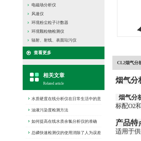
电磁场分析仪
风速仪
环境粉尘粒子计数器
环境颗粒物检测仪
辐射、射线、表面玷污仪
查看更多
CL2烟气分
相关文章
烟气分
Related article
烟气分
水质硬度在线分析仪在日常生活中的意
标配O2
义
油液污染度检测方法
产品特
如何提高在线水质余氯分析仪的准确
适用于供热系
性？
总磷快速检测仪的使用消除了人为误差