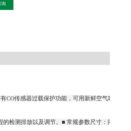
咨询
带有CO传感器过载保护功能，可用新鲜空气吹扫；坚
常规参数尺寸：闭合时 ( 宽x高x深)340×230×95 mm 