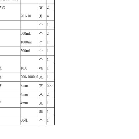
度管
支
2
201-10
升
4
个
1
500mL
个
2
1000ml
个
1
500ml
个
1
个
1
线
10A
根
1
器
200-1000μL
支
1
嘴
7mm
支
500
4mm
米
2
手
4mm
支
1
套
1
60孔
个
1