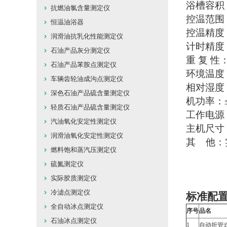
浴槽容积
抗燃油氯含量测定仪
控温范围：
恒温油浴器
控温精度：
润滑油抗乳化性能测定仪
计时精度：
石油产品灰分测定仪
重 复 性：
石油产品苯胺点测定仪
环境温度：
车辆齿轮油成沟点测定仪
相对湿度：
深色石油产品硫含量测定仪
机功率：≤
轻质石油产品硫含量测定仪
工作电源：A
汽油氧化安定性测定仪
主机尺寸：3
润滑油氧化安定性测定仪
其 他：
燃料饱和蒸汽压测定仪
硫氮测定仪
实际胶质测定仪
冷滤点测定仪
标准配
全自动冰点测定仪
序号
品名
石油冰点测定仪
1
自动折管