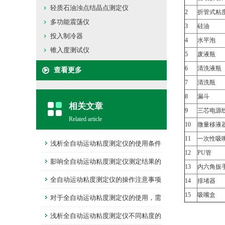
轻质石油浊点结晶点测定仪
2
折管式粘
多功能震荡仪
3
硅油
投入制冷器
4
水平泡
锥入度测试仪
5
废液瓶
6
清洗液瓶
查看更多
7
清洗瓶
8
漏斗
相关文章
9
三芯电源
Related article
10
微量移液
11
一次性吸
浅析全自动运动粘度测定仪的使用条件
12
PU管
影响全自动运动粘度测定仪测定结果的
13
内六角扳
主要因素有哪些？
全自动运动粘度测定仪的操作注意事项
14
排堵器
15
吸嘴盒
可要记住了！
对于全自动运动粘度测定仪的使用，需
要注意些什么？
浅析全自动运动粘度测定仪不同粘度的