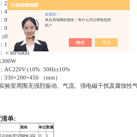
：2L
40～100℃
欢迎您！
0.01℃
来自局域网的朋友！有什么可以帮助您的
吗？
0.01S
≤0.68%
10～28℃
＜80%RH
300W
C220V±10% 50Hz±10%
30×200×450 （mm）
实验室周围无强烈振动、气流、强电磁干扰及腐蚀性
置清单
:
规格
单位
数量
式运动粘度仪
SDW-552
台
1